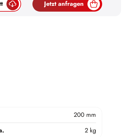
t
Jetzt anfragen
200 mm
a.
2 kg