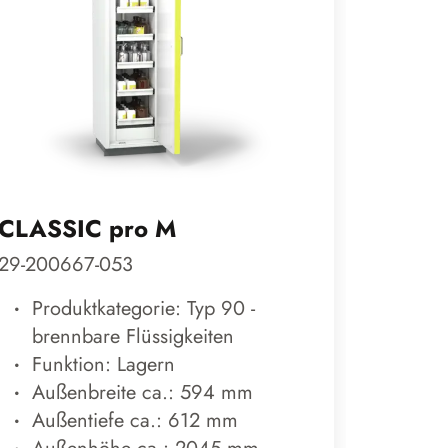
CLASSIC pro M
CLASS
29-200667-053
29-200
Produktkategorie: Typ 90 -
Prod
brennbare Flüssigkeiten
bren
Funktion: Lagern
Funk
Außenbreite ca.: 594 mm
Auß
Außentiefe ca.: 612 mm
Auß