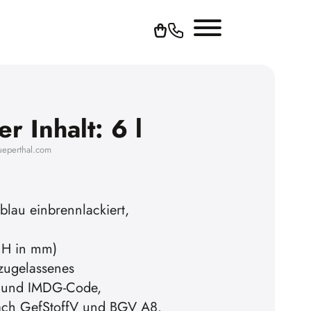
r Inhalt: 6 l
ueperthal.com
blau einbrennlackiert,
 H in mm)
tzugelassenes
D und IMDG-Code,
ach GefStoffV und BGV A8.