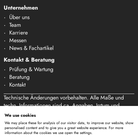
Unternehmen
Über uns
Team
Karriere
Messen
News & Fachartikel
Kontakt & Beratung
Prüfung & Wartung
Beratung
Kontakt
Technische Änderungen vorbehalten. Alle Maße und
techn. Informationen sind ca. Angaben. Irrtum und
Schreibfehler vorbehalten. Unser Angebot richtet sich
We use cookies
ausschließlich an Gewerbetreibende im Sinne des § 14
We may place these for analysis of our visitor data, to improve our website, show
BGB. Ein Verkauf an Privatpersonen findet nicht statt.
personalised content and to give you a great website experience. For more
information about the cookies we use open the settings.
Durch die Nutzung dieser Website und eine etwaige