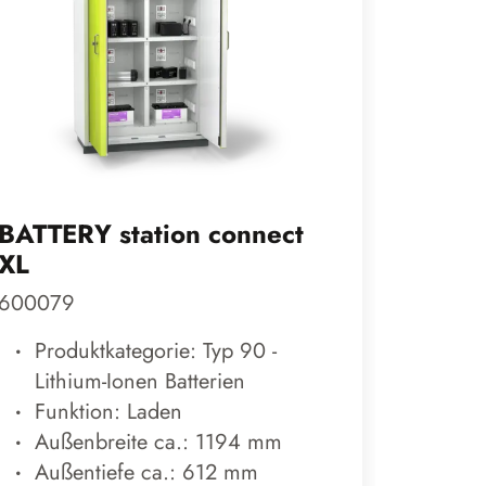
BATTERY station connect
BATTE
XL
XL
600079
600137
Produktkategorie: Typ 90 -
Prod
Lithium-Ionen Batterien
Lith
Funktion: Laden
Fun
Außenbreite ca.: 1194 mm
Auß
Außentiefe ca.: 612 mm
Auß