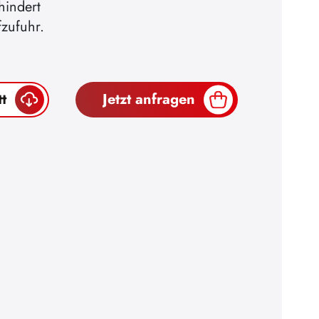
hindert
fzufuhr.
t
Jetzt anfragen