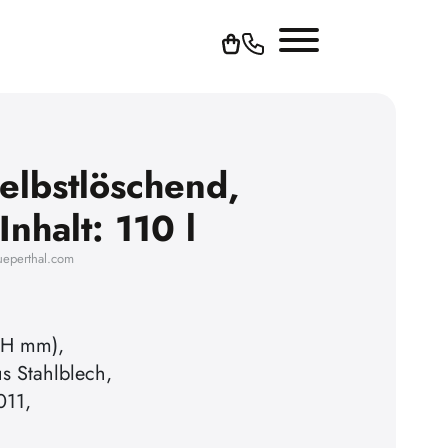
elbstlöschend,
Inhalt: 110 l
ueperthal.com
 H mm),
s Stahlblech,
011,