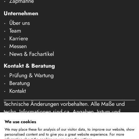
Zapfhähne
Unternehmen
Über uns
Team
Karriere
Messen
News & Fachartikel
Kontakt & Beratung
Prüfung & Wartung
Beratung
Kontakt
Technische Änderungen vorbehalten. Alle Maße und
techn. Informationen sind ca. Angaben. Irrtum und
Schreibfehler vorbehalten. Unser Angebot richtet sich
We use cookies
ausschließlich an Gewerbetreibende im Sinne des § 14
We may place these for analysis of our visitor data, to improve our website, show
BGB. Ein Verkauf an Privatpersonen findet nicht statt.
personalised content and to give you a great website experience. For more