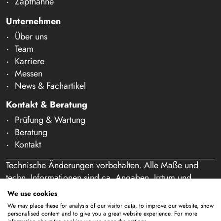
Zapfhähne
Unternehmen
Über uns
Team
Karriere
Messen
News & Fachartikel
Kontakt & Beratung
Prüfung & Wartung
Beratung
Kontakt
Technische Änderungen vorbehalten. Alle Maße und
techn. Informationen sind ca. Angaben. Irrtum und
Schreibfehler vorbehalten. Unser Angebot richtet sich
We use cookies
ausschließlich an Gewerbetreibende im Sinne des § 14
We may place these for analysis of our visitor data, to improve our website, show
BGB. Ein Verkauf an Privatpersonen findet nicht statt.
personalised content and to give you a great website experience. For more