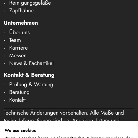
Reinigungsgefäße
Zapfhähne
Unternehmen
Über uns
Team
Karriere
Messen
News & Fachartikel
Kontakt & Beratung
Prüfung & Wartung
Beratung
Kontakt
Technische Änderungen vorbehalten. Alle Maße und
techn. Informationen sind ca. Angaben. Irrtum und
Schreibfehler vorbehalten. Unser Angebot richtet sich
We use cookies
ausschließlich an Gewerbetreibende im Sinne des § 14