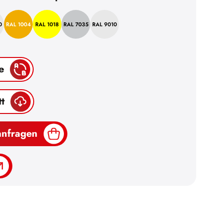
0
RAL 1004
RAL 1018
RAL 7035
RAL 9010
e
t
anfragen