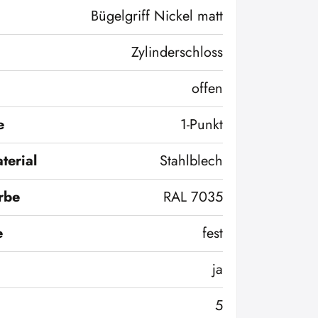
Bügelgriff Nickel matt
Zylinderschloss
offen
e
1-Punkt
terial
Stahlblech
rbe
RAL 7035
e
fest
ja
5