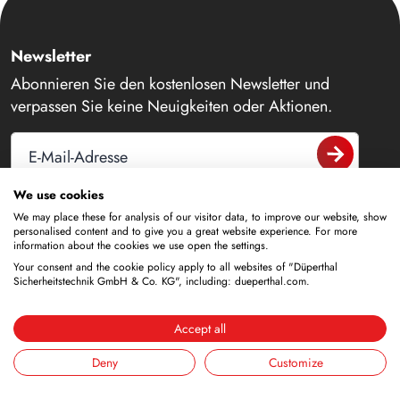
Newsletter
Abonnieren Sie den kostenlosen Newsletter und
verpassen Sie keine Neuigkeiten oder Aktionen.
E-Mail-Adresse
We use cookies
We may place these for analysis of our visitor data, to improve our website, show
personalised content and to give you a great website experience. For more
Kontakt
information about the cookies we use open the settings.
Your consent and the cookie policy apply to all websites of "Düperthal
+49 6188 9139-0
Sicherheitstechnik GmbH & Co. KG", including: dueperthal.com.
info@dueperthal.com
Accept all
Deny
Customize
Frankenstraße 3
63791 Karlstein