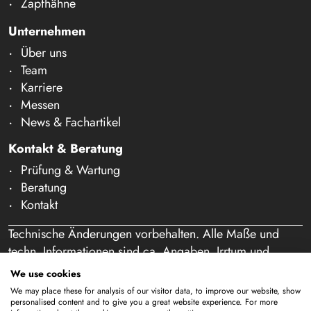
Zapfhähne
Unternehmen
Über uns
Team
Karriere
Messen
News & Fachartikel
Kontakt & Beratung
Prüfung & Wartung
Beratung
Kontakt
Technische Änderungen vorbehalten. Alle Maße und
techn. Informationen sind ca. Angaben. Irrtum und
Schreibfehler vorbehalten. Unser Angebot richtet sich
We use cookies
ausschließlich an Gewerbetreibende im Sinne des § 14
We may place these for analysis of our visitor data, to improve our website, show
BGB. Ein Verkauf an Privatpersonen findet nicht statt.
personalised content and to give you a great website experience. For more