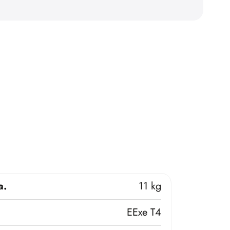
a.
11 kg
EExe T4