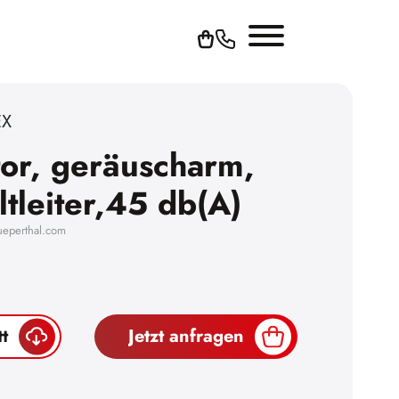
EX
tor, geräuscharm,
ltleiter,45 db(A)
ueperthal.com
t
Jetzt anfragen