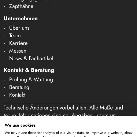
Zapfhähne
Unternehmen
Über uns
Team
Karriere
Messen
News & Fachartikel
Kontakt & Beratung
Prüfung & Wartung
Beratung
Kontakt
Technische Änderungen vorbehalten. Alle Maße und
techn. Informationen sind ca. Angaben. Irrtum und
Schreibfehler vorbehalten. Unser Angebot richtet sich
We use cookies
ausschließlich an Gewerbetreibende im Sinne des § 14
We may place these for analysis of our visitor data, to improve our website, show