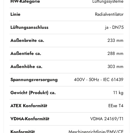
HW-Kategorie
Lüftungssysteme
Linie
Radialventilator
Lüftungsanschluss
ja - DN75
Außenbreite ca.
233 mm
Außentiefe ca.
288 mm
Außenhöhe ca.
303 mm
Spannungsversorgung
400V - 50Hz - IEC 61439
Gewicht (Produkt) ca.
11 kg
ATEX Konformität
EExe T4
VDMA-Konformität
VDMA 24169/T1
Konformität
Maschinenrichtlinie/EMV/CE