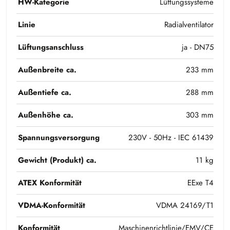
HW-Kategorie
Lüftungssysteme
Linie
Radialventilator
Lüftungsanschluss
ja - DN75
Außenbreite ca.
233 mm
Außentiefe ca.
288 mm
Außenhöhe ca.
303 mm
Spannungsversorgung
230V - 50Hz - IEC 61439
Gewicht (Produkt) ca.
11 kg
ATEX Konformität
EExe T4
VDMA-Konformität
VDMA 24169/T1
Konformität
Maschinenrichtlinie/EMV/CE