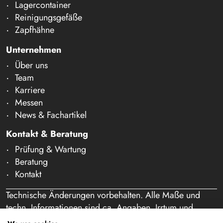
Lagercontainer
Reinigungsgefäße
Zapfhähne
Unternehmen
Über uns
Team
Karriere
Messen
News & Fachartikel
Kontakt & Beratung
Prüfung & Wartung
Beratung
Kontakt
Technische Änderungen vorbehalten. Alle Maße und
techn. Informationen sind ca. Angaben. Irrtum und
Schreibfehler vorbehalten. Unser Angebot richtet sich