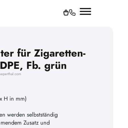
er für Zigaretten-
DPE, Fb. grün
ueperthal.com
x H in mm)
en werden selbstständig
mmendem Zusatz und