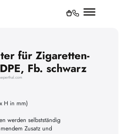
er für Zigaretten-
DPE, Fb. schwarz
ueperthal.com
x H in mm)
en werden selbstständig
mmendem Zusatz und