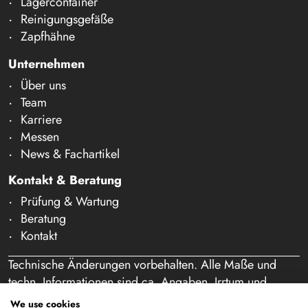
Lagercontainer
Reinigungsgefäße
Zapfhähne
Unternehmen
Über uns
Team
Karriere
Messen
News & Fachartikel
Kontakt & Beratung
Prüfung & Wartung
Beratung
Kontakt
Technische Änderungen vorbehalten. Alle Maße und
techn. Informationen sind ca. Angaben. Irrtum und
Schreibfehler vorbehalten. Unser Angebot richtet sich
We use cookies