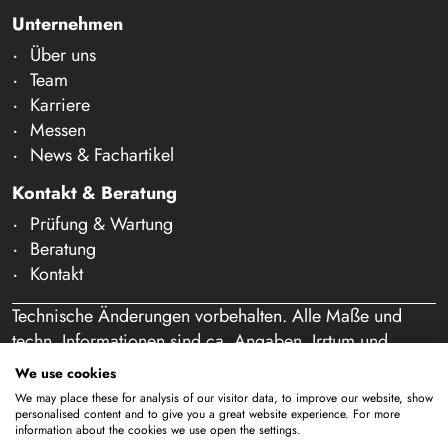
Unternehmen
Über uns
Team
Karriere
Messen
News & Fachartikel
Kontakt & Beratung
Prüfung & Wartung
Beratung
Kontakt
Technische Änderungen vorbehalten. Alle Maße und
techn. Informationen sind ca. Angaben. Irrtum und
Schreibfehler vorbehalten. Unser Angebot richtet sich
We use cookies
ausschließlich an Gewerbetreibende im Sinne des § 14
We may place these for analysis of our visitor data, to improve our website, show
BGB. Ein Verkauf an Privatpersonen findet nicht statt.
personalised content and to give you a great website experience. For more
information about the cookies we use open the settings.
Durch die Nutzung dieser Website und eine etwaige