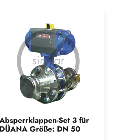
Absperrklappen-Set 3 für
Abspe
DÜANA Größe: DN 50
DÜAN