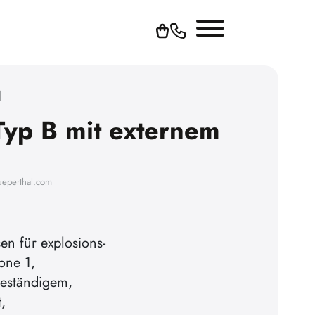
1
Typ B mit externem
ueperthal.com
en für explosions-
one 1,
eständigem,
,