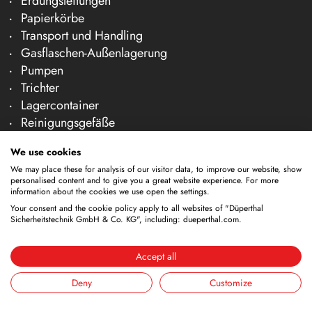
Erdungsleitungen
Papierkörbe
Transport und Handling
Gasflaschen-Außenlagerung
Pumpen
Trichter
Lagercontainer
Reinigungsgefäße
Zapfhähne
We use cookies
Unternehmen
We may place these for analysis of our visitor data, to improve our website, show
personalised content and to give you a great website experience. For more
Über uns
information about the cookies we use open the settings.
Team
Your consent and the cookie policy apply to all websites of "Düperthal
Sicherheitstechnik GmbH & Co. KG", including: dueperthal.com.
Karriere
Messen
Accept all
News & Fachartikel
Deny
Customize
Kontakt & Beratung
Prüfung & Wartung