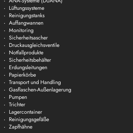
ANA-Systeme (DÜANA)
Lüftungssysteme
Reinigungstanks
Auffangwannen
Monitoring
Sicherheitsascher
Druckausgleichsventile
Notfallprodukte
Sicherheitsbehälter
Erdungsleitungen
Papierkörbe
Transport und Handling
Gasflaschen-Außenlagerung
Pumpen
Trichter
Lagercontainer
Reinigungsgefäße
Zapfhähne