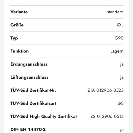
Variante
standard
Größe
XXL
Typ
G90
Funktion
Lagern
Erdungsanschluss
ja
Lüftungsanschluss
ja
TÜV-Süd Zertifikat-Nr.
Z1A 012906 0523
TÜV-Süd Zertifikatsart
GS
TÜV-Süd High Quality Zertifikat
Z2 012906 0513
DIN EN 14470-2
ja