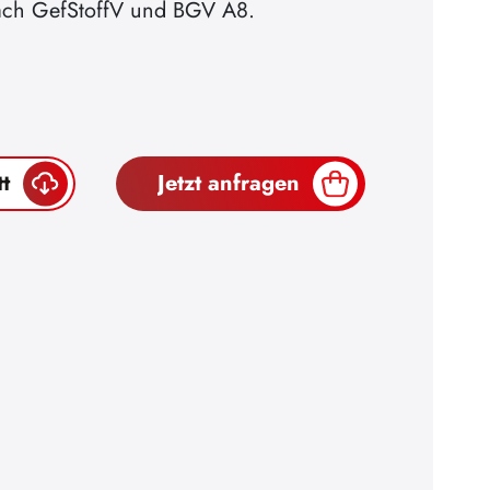
ach GefStoffV und BGV A8.
t
Jetzt anfragen