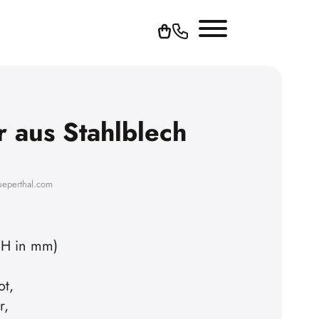
r aus Stahlblech
ueperthal.com
 H in mm)
ot,
r,