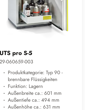
UTS pro S-5
UTS p
29-060659-003
29-061
Produktkategorie: Typ 90 -
Prod
brennbare Flüssigkeiten
bren
Funktion: Lagern
Funk
Außenbreite ca.: 601 mm
Auß
Außentiefe ca.: 494 mm
Auß
Außenhöhe ca.: 631 mm
Auß