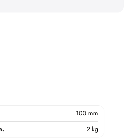
100 mm
a.
2 kg