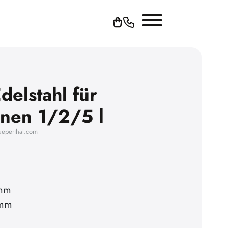
delstahl für
nnen 1/2/5 l
ueperthal.com
 mm
 mm