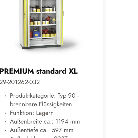
PREMIUM standard XL
UTS s
29-201262-032
29-060
Produktkategorie: Typ 90 -
Prod
brennbare Flüssigkeiten
bren
Funktion: Lagern
Funk
Außenbreite ca.: 1194 mm
Auß
Außentiefe ca.: 597 mm
Auß