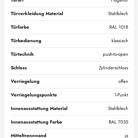
Türart
Flügeltür
Türverkleidung Material
Stahlblech
Türfarbe
RAL 1018
Türbedienung
klassisch
Türtechnik
push-to-open
Schloss
Zylinderschloss
Verriegelung
offen
Verriegelungspunkte
1-Punkt
Innenausstattung Material
Stahlblech
Innenausstattung Farbe
RAL 7035
Mitteltrennwand
ja