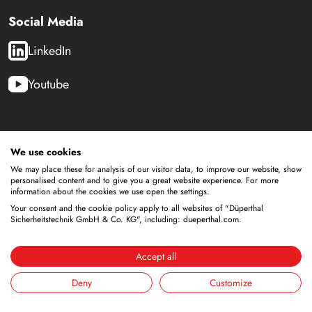
Social Media
LinkedIn
Youtube
Sicherheitsschränke
We use cookies
Lagerung von brennbaren Flüssigkeiten
We may place these for analysis of our visitor data, to improve our website, show
Lagerung von Batterien
personalised content and to give you a great website experience. For more
information about the cookies we use open the settings.
Lagerung zur Versorgung
Your consent and the cookie policy apply to all websites of "Düperthal
Lagerung von Druckgasflaschen
Sicherheitstechnik GmbH & Co. KG", including: dueperthal.com.
Lagerung mit integrierter Entsorgung
Gekühlte Lagerung
Accept all
Kombinierte Lagerung
Deny
Customize
Lagerung in Reinräumen
Lagerung von nicht brennbaren Medien