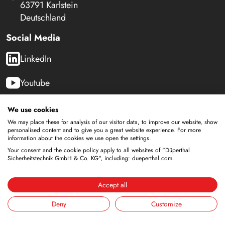
63791 Karlstein
Deutschland
Social Media
LinkedIn
Youtube
We use cookies
We may place these for analysis of our visitor data, to improve our website, show
Sicherheitsschränke
personalised content and to give you a great website experience. For more
information about the cookies we use open the settings.
Lagerung von brennbaren Flüssigkeiten
Your consent and the cookie policy apply to all websites of "Düperthal
Lagerung von Batterien
Sicherheitstechnik GmbH & Co. KG", including: dueperthal.com.
Lagerung zur Versorgung
Lagerung von Druckgasflaschen
Accept all
Lagerung mit integrierter Entsorgung
Gekühlte Lagerung
Deny
Customize
Kombinierte Lagerung