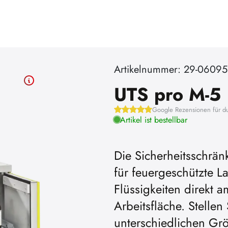
Artikelnummer: 29-0609
UTS pro M-5
Google Rezensionen für d
Artikel ist bestellbar
Die Sicherheitsschrän
für feuergeschützte
bspielen zu
Um YouTube-Videos
Flüssigkeiten direkt 
her die Werbe-
können, müssen Sie v
Arbeitsfläche. Stellen
eren.
Cookies akzep
unterschiedlichen Grö