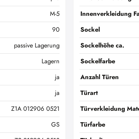
M-5
Innenverkleidung F
90
Sockel
passive Lagerung
Sockelhöhe ca.
Lagern
Sockelfarbe
ja
Anzahl Türen
ja
Türart
Z1A 012906 0521
Türverkleidung Mate
GS
Türfarbe