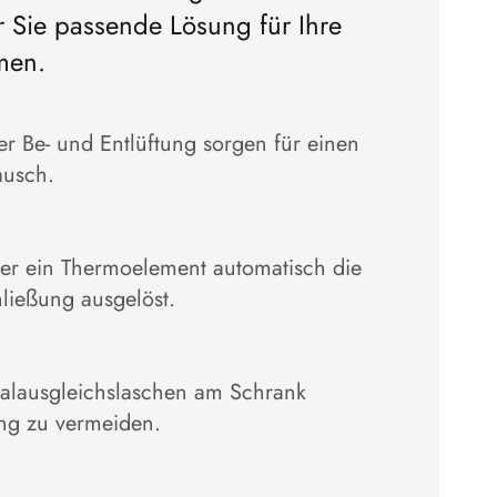
r Sie passende Lösung für Ihre
ptieren
men.
lärung
 Be- und Entlüftung sorgen für einen
ausch.
̈ber ein Thermoelement automatisch die
hließung ausgelöst.
ialausgleichslaschen am Schrank
ng zu vermeiden.