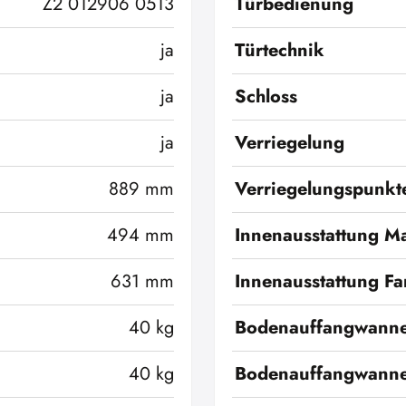
Z2 012906 0513
Türbedienung
ja
Türtechnik
ja
Schloss
ja
Verriegelung
889 mm
Verriegelungspunkt
494 mm
Innenausstattung Ma
631 mm
Innenausstattung Fa
40 kg
Bodenauffangwann
40 kg
Bodenauffangwanne