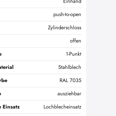
Einhand
push-to-open
Zylinderschloss
offen
e
1-Punkt
terial
Stahlblech
rbe
RAL 7035
e
ausziehbar
 Einsatz
Lochblecheinsatz