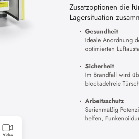
Zusatzoptionen die fü
eren
Cookies akze
Lagersituation zusam
ng
Zur Datenschutzerk
Gesundheit
Ideale Anordnung der
optimierten Luftaust
Sicherheit
Im Brandfall wird u
blockadefreie Türsc
Arbeitsschutz
Serienmäßig Potenz
helfen, Funkenbildu
Video