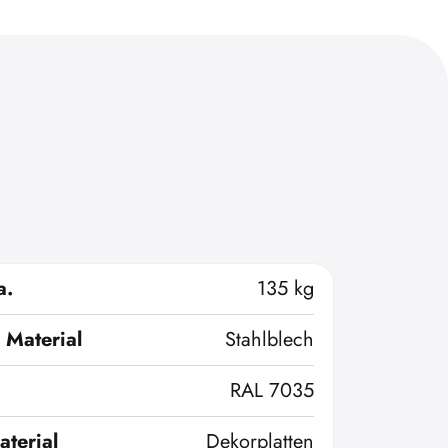
a.
135 kg
 Material
Stahlblech
RAL 7035
terial
Dekorplatten