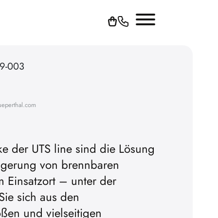
59-003
ueperthal.com
ke der UTS line sind die Lösung
 Lagerung von brennbaren
 abspielen zu
am Einsatzort – unter der
orher die Werbe-
 Sie sich aus den
tieren.
ßen und vielseitigen