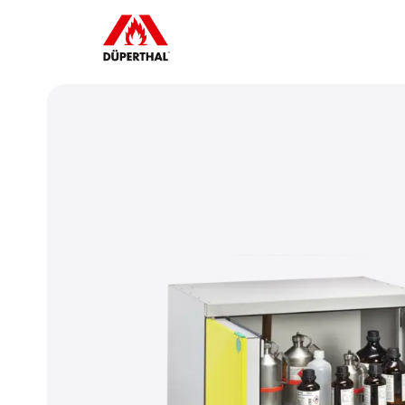
pielen zu
Um YouTube-Videos a
r die Werbe-
können, müssen Sie vor
en.
Cookies akzepti