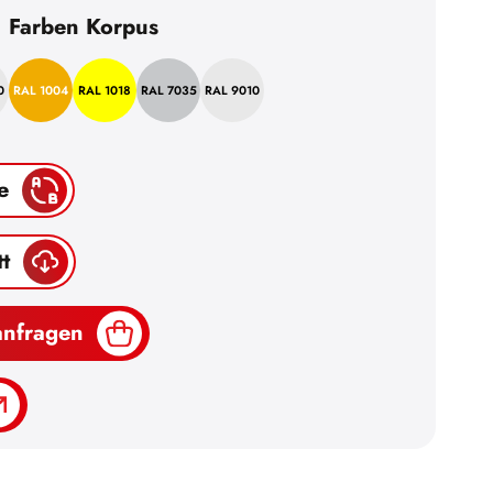
Farben Korpus
0
RAL 1004
RAL 1018
RAL 7035
RAL 9010
e
t
anfragen