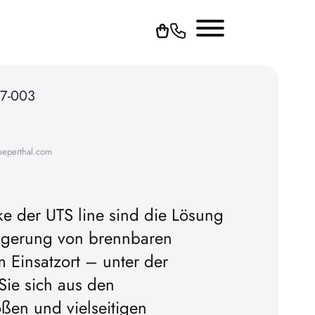
67-003
ueperthal.com
ke der UTS line sind die Lösung
 Lagerung von brennbaren
Um YouTube-Videos abspielen zu
am Einsatzort – unter der
können, müssen Sie vorher die Werbe-
 Sie sich aus den
Cookies akzeptieren.
ßen und vielseitigen