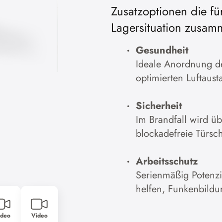
Zusatzoptionen die fü
Cookies akzeptieren
Lagersituation zusam
Zur Datenschutzerklärung
Gesundheit
Ideale Anordnung der
optimierten Luftaust
Sicherheit
Im Brandfall wird u
blockadefreie Türsc
Arbeitsschutz
Serienmäßig Potenz
helfen, Funkenbildu
ideo
Video