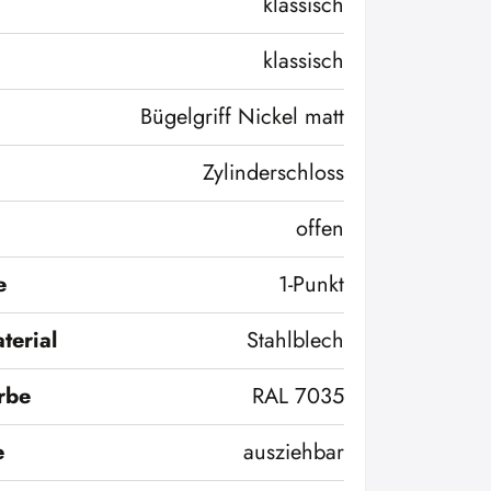
klassisch
klassisch
Bügelgriff Nickel matt
Zylinderschloss
offen
e
1-Punkt
terial
Stahlblech
rbe
RAL 7035
e
ausziehbar