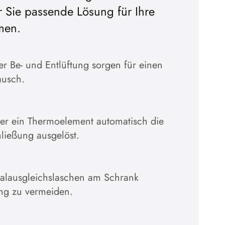
r Sie passende Lösung für Ihre
Cookies akzeptieren
men.
Zur Datenschutzerklärung
 Be- und Entlüftung sorgen für einen
ausch.
̈ber ein Thermoelement automatisch die
hließung ausgelöst.
ialausgleichslaschen am Schrank
ng zu vermeiden.