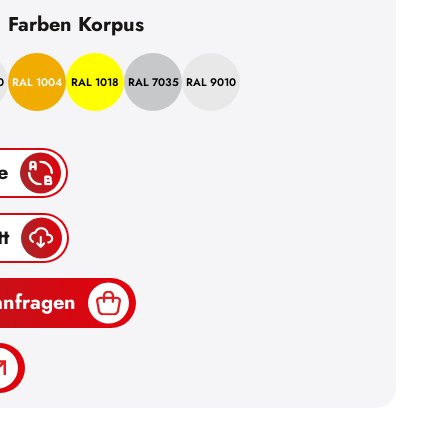
Farben Korpus
0
RAL 1004
RAL 1018
RAL 7035
RAL 9010
e
t
anfragen