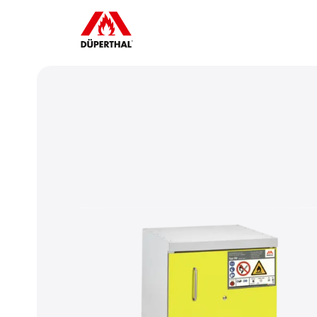
Um YouTube-Videos abspielen zu
nen, müssen Sie vorher die Werbe-
k
Cookies akzeptieren.