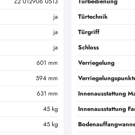
Z2 012906 0513
Türbedienung
ja
Türtechnik
ja
Türgriff
ja
Schloss
601 mm
Verriegelung
594 mm
Verriegelungspunkt
631 mm
Innenausstattung Ma
45 kg
Innenausstattung Fa
45 kg
Bodenauffangwann