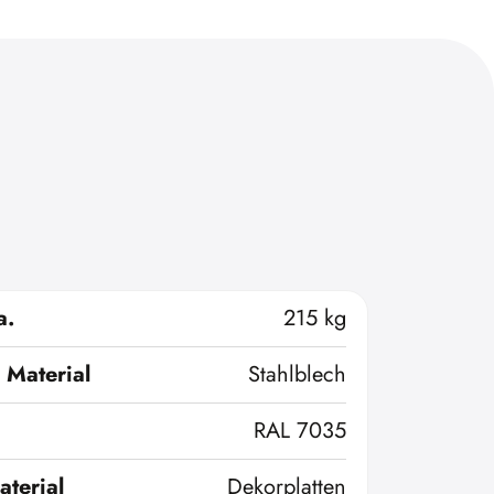
a.
215 kg
 Material
Stahlblech
RAL 7035
terial
Dekorplatten