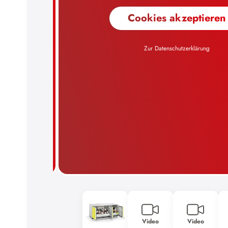
Video
Video