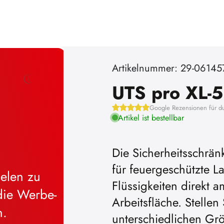
Artikelnummer: 29-06145
UTS pro XL-5
Google Rezensionen für d
Artikel ist bestellbar
Die Sicherheitsschrän
für feuergeschützte
Um YouTube-Videos abspielen zu
Flüssigkeiten direkt 
können, müssen Sie vorher die Wer
Arbeitsfläche. Stellen
Cookies akzeptieren.
unterschiedlichen Grö