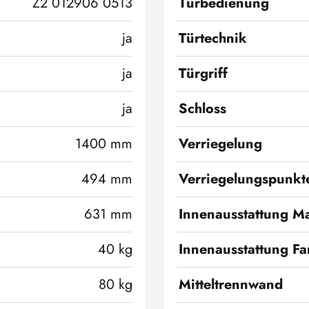
Z2 012906 0513
Türbedienung
ja
Türtechnik
ja
Türgriff
ja
Schloss
1400 mm
Verriegelung
494 mm
Verriegelungspunkt
631 mm
Innenausstattung Ma
40 kg
Innenausstattung Fa
80 kg
Mitteltrennwand