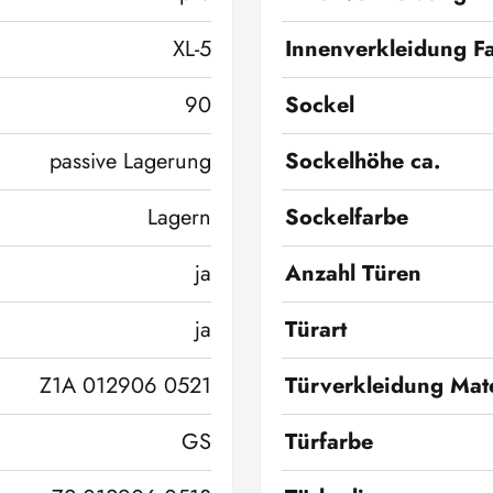
XL-5
Innenverkleidung F
90
Sockel
passive Lagerung
Sockelhöhe ca.
Lagern
Sockelfarbe
ja
Anzahl Türen
ja
Türart
Z1A 012906 0521
Türverkleidung Mate
GS
Türfarbe