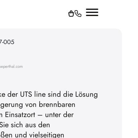
7-005
ueperthal.com
ke der UTS line sind die Lösung
 Lagerung von brennbaren
Um YouTube-Videos abspielen 
am Einsatzort – unter der
be-
können, müssen Sie vorher die We
 Sie sich aus den
Cookies akzeptieren.
ßen und vielseitigen