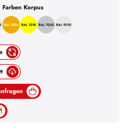
Farben Korpus
0
RAL 1004
RAL 1018
RAL 7035
RAL 9010
e
t
anfragen