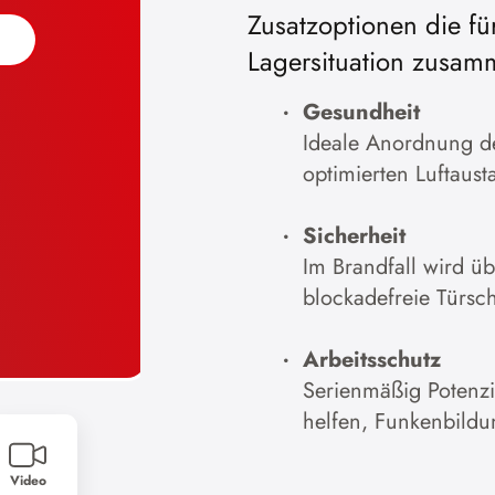
Zusatzoptionen die fü
Cookies akzeptieren
Lagersituation zusam
Zur Datenschutzerklärung
Gesundheit
Ideale Anordnung der
optimierten Luftaust
Sicherheit
Im Brandfall wird u
blockadefreie Türsc
Arbeitsschutz
Serienmäßig Potenz
helfen, Funkenbildu
Video