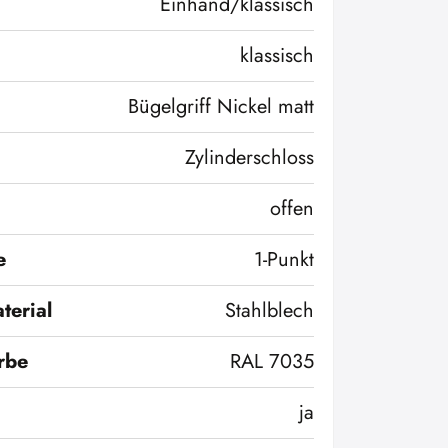
Einhand/klassisch
klassisch
Bügelgriff Nickel matt
Zylinderschloss
offen
e
1-Punkt
terial
Stahlblech
rbe
RAL 7035
ja