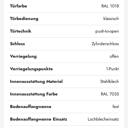
Türfarbe
RAL 1018
Türbedienung
klassisch
Türtechnik
push-to-open
Schloss
Zylinderschloss
Verriegelung
offen
Verriegelungspunkte
1-Punkt
Innenausstattung Material
Stahlblech
Innenausstattung Farbe
RAL 7035
Bodenauffangwanne
fest
Bodenauffangwanne Einsatz
Lochblecheinsatz