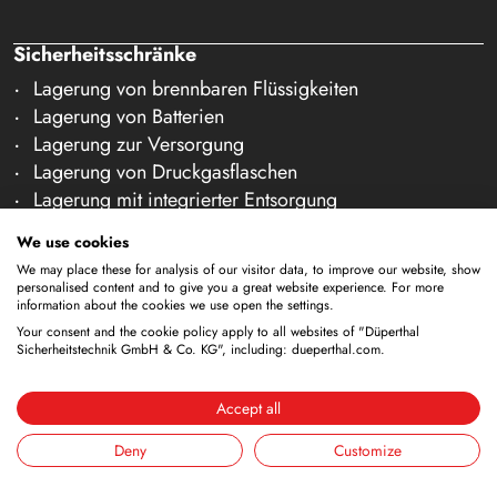
Sicherheitsschränke
Lagerung von brennbaren Flüssigkeiten
Lagerung von Batterien
Lagerung zur Versorgung
Lagerung von Druckgasflaschen
Lagerung mit integrierter Entsorgung
Gekühlte Lagerung
We use cookies
Kombinierte Lagerung
We may place these for analysis of our visitor data, to improve our website, show
Lagerung in Reinräumen
personalised content and to give you a great website experience. For more
information about the cookies we use open the settings.
Lagerung von nicht brennbaren Medien
Your consent and the cookie policy apply to all websites of "Düperthal
Galerie Zubehör
Sicherheitstechnik GmbH & Co. KG", including: dueperthal.com.
Sicherheitsausstattung
Accept all
ANA-Systeme (DÜANA)
Lüftungssysteme
Deny
Customize
Reinigungstanks