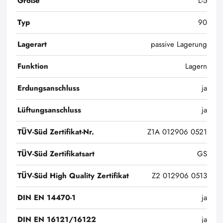
Größe
L-5
Typ
90
Lagerart
passive Lagerung
Funktion
Lagern
Erdungsanschluss
ja
Lüftungsanschluss
ja
TÜV-Süd Zertifikat-Nr.
Z1A 012906 0521
TÜV-Süd Zertifikatsart
GS
TÜV-Süd High Quality Zertifikat
Z2 012906 0513
DIN EN 14470-1
ja
DIN EN 16121/16122
ja