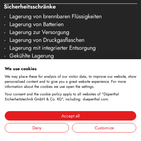
Sicherheitsschränke
Lagerung von brennbaren Flüssigkeiten
Lagerung von Batterien
Lagerung zur Versorgung
Lagerung von Druckgasflaschen
Lagerung mit integrierter Entsorgung
Gekühlte Lagerung
Kombinierte Lagerung
We use cookies
Lagerung in Reinräumen
We may place these for analysis of our visitor data, to improve our website, show
Lagerung von nicht brennbaren Medien
personalised content and to give you a great website experience. For more
Galerie Zubehör
information about the cookies we use open the settings.
Your consent and the cookie policy apply to all websites of "Düperthal
Sicherheitsausstattung
Sicherheitstechnik GmbH & Co. KG", including: dueperthal.com.
ANA-Systeme (DÜANA)
Accept all
Lüftungssysteme
Reinigungstanks
Deny
Customize
Auffangwannen
Monitoring