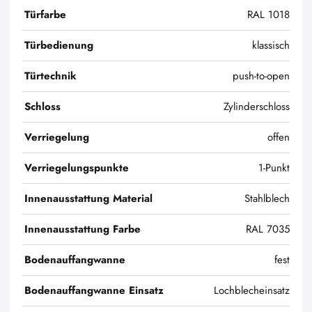
Türfarbe
RAL 1018
Türbedienung
klassisch
Türtechnik
push-to-open
Schloss
Zylinderschloss
Verriegelung
offen
Verriegelungspunkte
1-Punkt
Innenausstattung Material
Stahlblech
Innenausstattung Farbe
RAL 7035
Bodenauffangwanne
fest
Bodenauffangwanne Einsatz
Lochblecheinsatz