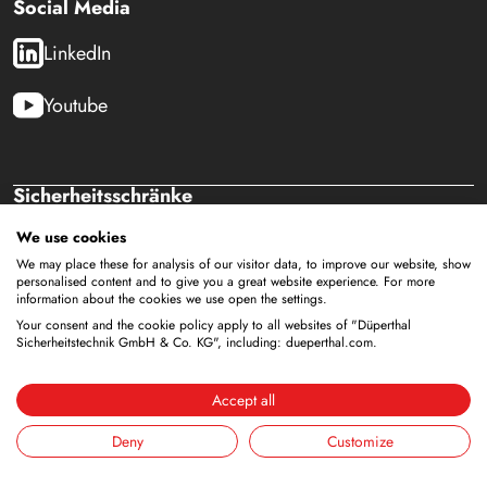
Social Media
LinkedIn
Youtube
Sicherheitsschränke
Lagerung von brennbaren Flüssigkeiten
We use cookies
Lagerung von Batterien
We may place these for analysis of our visitor data, to improve our website, show
Lagerung zur Versorgung
personalised content and to give you a great website experience. For more
information about the cookies we use open the settings.
Lagerung von Druckgasflaschen
Your consent and the cookie policy apply to all websites of "Düperthal
Lagerung mit integrierter Entsorgung
Sicherheitstechnik GmbH & Co. KG", including: dueperthal.com.
Gekühlte Lagerung
Kombinierte Lagerung
Accept all
Lagerung in Reinräumen
Deny
Customize
Lagerung von nicht brennbaren Medien
Galerie Zubehör