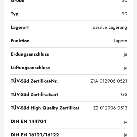
Größe
S-5
Typ
90
Lagerart
passive Lagerung
Funktion
Lagern
Erdungsanschluss
ja
Lüftungsanschluss
ja
TÜV-Süd Zertifikat-Nr.
Z1A 012906 0521
TÜV-Süd Zertifikatsart
GS
TÜV-Süd High Quality Zertifikat
Z2 012906 0513
DIN EN 14470-1
ja
DIN EN 16121/16122
ja