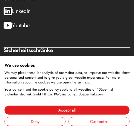
LinkedIn
Youtube
Sicherheitsschränke
Lagerung von brennbaren Flüssigkeiten
We use cookies
Lagerung von Batterien
We may place these for analysis of our visitor data, to improve our website, show
Lagerung zur Versorgung
personalised content and to give you a great website experience. For more
Lagerung von Druckgasflaschen
information about the cookies we use open the settings.
Lagerung mit integrierter Entsorgung
Your consent and the cookie policy apply to all websites of "Düperthal
Sicherheitstechnik GmbH & Co. KG", including: dueperthal.com.
Gekühlte Lagerung
Kombinierte Lagerung
Accept all
Lagerung in Reinräumen
Lagerung von nicht brennbaren Medien
Deny
Customize
Galerie Zubehör