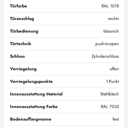
Türfarbe
RAL 1018
Türanschlag
rechts
Türbedienung
klassisch
Türtechnik
push-to-open
Schloss
Zylinderschloss
Verriegelung
offen
Verriegelungspunkte
1-Punkt
Innenausstattung Material
Stahlblech
Innenausstattung Farbe
RAL 7035
Bodenauffangwanne
fest