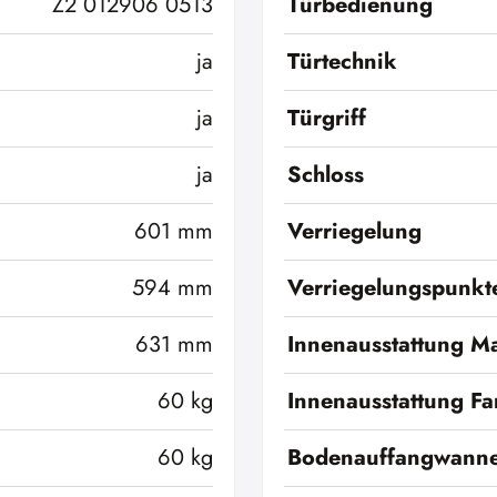
Z2 012906 0513
Türbedienung
ja
Türtechnik
ja
Türgriff
ja
Schloss
601 mm
Verriegelung
594 mm
Verriegelungspunkt
631 mm
Innenausstattung Ma
60 kg
Innenausstattung Fa
60 kg
Bodenauffangwann