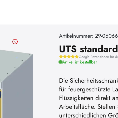
Artikelnummer: 29-06066
UTS standard
Google Rezensionen für d
Artikel ist bestellbar
Die Sicherheitsschrän
für feuergeschützte
Um YouTube-Videos absp
Flüssigkeiten direkt 
können, müssen Sie vorher
Arbeitsfläche. Stellen
Cookies akzeptier
unterschiedlichen Grö