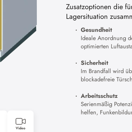
Zusatzoptionen die fü
Cookies akzeptier
Lagersituation zusam
Zur Datenschutzerklärung
Gesundheit
Ideale Anordnung der
optimierten Luftaust
Sicherheit
Im Brandfall wird u
blockadefreie Türsc
Arbeitsschutz
Serienmäßig Potenz
helfen, Funkenbildu
Video