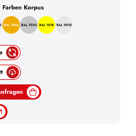
Farben Korpus
0
RAL 1004
RAL 7035
RAL 1018
RAL 9010
e
t
anfragen