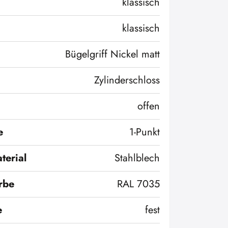
klassisch
klassisch
Bügelgriff Nickel matt
Zylinderschloss
offen
e
1-Punkt
terial
Stahlblech
rbe
RAL 7035
e
fest