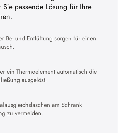
r Sie passende Lösung für Ihre
en
Cookies akzepti
men.
Zur Datenschutzerklärun
 Be- und Entlüftung sorgen für einen
ausch.
̈ber ein Thermoelement automatisch die
hließung ausgelöst.
ialausgleichslaschen am Schrank
ng zu vermeiden.