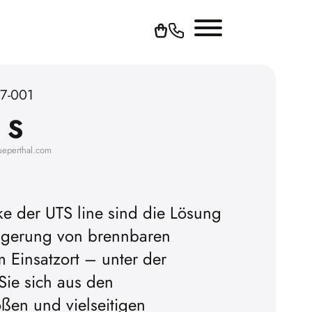
7-001
 S
ueperthal.com
ke der UTS line sind die Lösung
 Lagerung von brennbaren
ielen zu
Um YouTube-Videos ab
am Einsatzort – unter der
 die Werbe-
können, müssen Sie vorh
 Sie sich aus den
en.
Cookies akzepti
ßen und vielseitigen