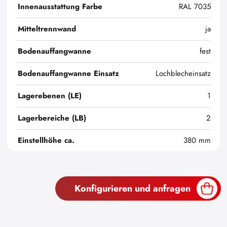
Innenausstattung Farbe
RAL 7035
Mitteltrennwand
ja
Bodenauffangwanne
fest
Bodenauffangwanne Einsatz
Lochblecheinsatz
Lagerebenen (LE)
1
Lagerbereiche (LB)
2
Einstellhöhe ca.
380 mm
Konfigurieren und anfragen