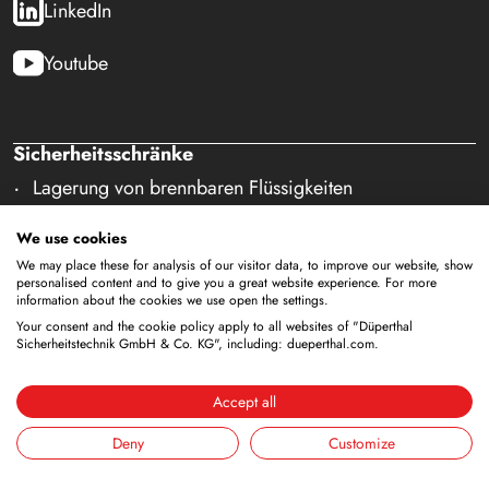
LinkedIn
Youtube
Sicherheitsschränke
Lagerung von brennbaren Flüssigkeiten
Lagerung von Batterien
We use cookies
Lagerung zur Versorgung
Lagerung von Druckgasflaschen
We may place these for analysis of our visitor data, to improve our website, show
personalised content and to give you a great website experience. For more
Lagerung mit integrierter Entsorgung
information about the cookies we use open the settings.
Gekühlte Lagerung
Your consent and the cookie policy apply to all websites of "Düperthal
Sicherheitstechnik GmbH & Co. KG", including: dueperthal.com.
Kombinierte Lagerung
Lagerung in Reinräumen
Accept all
Lagerung von nicht brennbaren Medien
Galerie Zubehör
Deny
Customize
Sicherheitsausstattung