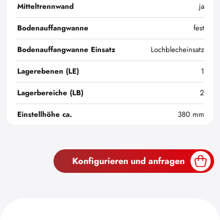
Mitteltrennwand
ja
Bodenauffangwanne
fest
Bodenauffangwanne Einsatz
Lochblecheinsatz
Lagerebenen (LE)
1
Lagerbereiche (LB)
2
Einstellhöhe ca.
380 mm
Konfigurieren und anfragen