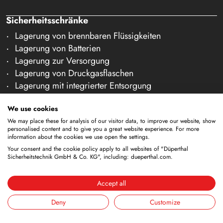
Sicherheitsschränke
Lagerung von brennbaren Flüssigkeiten
Lagerung von Batterien
Lagerung zur Versorgung
Lagerung von Druckgasflaschen
Lagerung mit integrierter Entsorgung
Gekühlte Lagerung
We use cookies
Kombinierte Lagerung
Lagerung in Reinräumen
We may place these for analysis of our visitor data, to improve our website, show
personalised content and to give you a great website experience. For more
Lagerung von nicht brennbaren Medien
information about the cookies we use open the settings.
Galerie Zubehör
Your consent and the cookie policy apply to all websites of "Düperthal
Sicherheitstechnik GmbH & Co. KG", including: dueperthal.com.
Sicherheitsausstattung
ANA-Systeme (DÜANA)
Accept all
Lüftungssysteme
Deny
Customize
Reinigungstanks
Auffangwannen