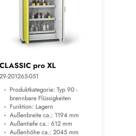
CLASSIC pro XL
UTS p
29-201265-051
29-0611
Produktkategorie: Typ 90 -
Prod
brennbare Flüssigkeiten
bren
Funktion: Lagern
Funk
Außenbreite ca.: 1194 mm
Auß
Außentiefe ca.: 612 mm
Auß
Außenhöhe ca.: 2045 mm
Auß