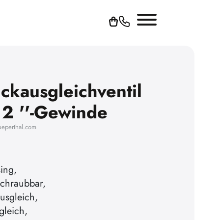
kausgleichventil
 2 ''-Gewinde
ueperthal.com
ing,
schraubbar,
usgleich,
leich,