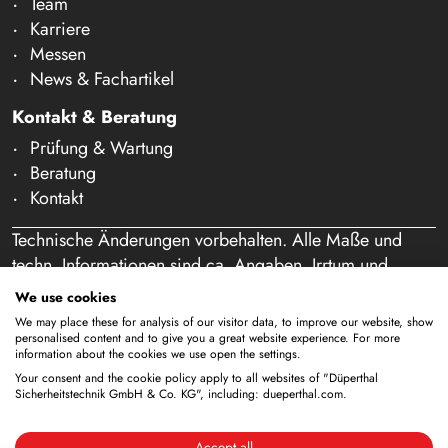
Team
Karriere
Messen
News & Fachartikel
Kontakt & Beratung
Prüfung & Wartung
Beratung
Kontakt
Technische Änderungen vorbehalten. Alle Maße und
techn. Informationen sind ca. Angaben. Irrtum und
Schreibfehler vorbehalten. Unser Angebot richtet sich
We use cookies
ausschließlich an Gewerbetreibende im Sinne des § 14
We may place these for analysis of our visitor data, to improve our website, show
BGB. Ein Verkauf an Privatpersonen findet nicht statt.
personalised content and to give you a great website experience. For more
information about the cookies we use open the settings.
Durch die Nutzung dieser Website und eine etwaige
Your consent and the cookie policy apply to all websites of "Düperthal
Bestellung bestätigen Sie, dass Sie als Unternehmer
Sicherheitstechnik GmbH & Co. KG", including: dueperthal.com.
handeln. (§ 1 Abs. 1 BFSG)
Accept all