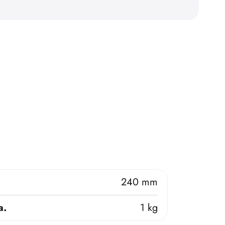
240 mm
a.
1 kg