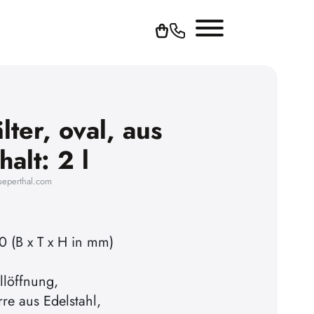
lter, oval, aus
alt: 2 l
ueperthal.com
0 (B x T x H in mm)
llöffnung,
e aus Edelstahl,