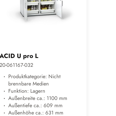
ACID U pro L
BATTE
20-061167-032
600169
Produktkategorie: Nicht
Prod
brennbare Medien
Lith
Funktion: Lagern
Fun
Außenbreite ca.: 1100 mm
Auß
Außentiefe ca.: 609 mm
Auß
Außenhöhe ca.: 631 mm
Auß