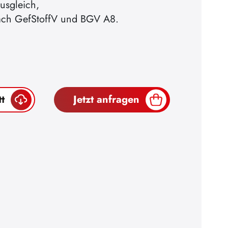
usgleich,
ach GefStoffV und BGV A8.
t
Jetzt anfragen