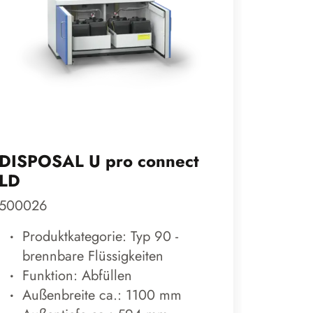
DISPOSAL U pro connect
SUPRE
LD
79-2012
500026
Prod
Produktkategorie: Typ 90 -
Lag
brennbare Flüssigkeiten
Funk
Funktion: Abfüllen
Auß
Außenbreite ca.: 1100 mm
Auß