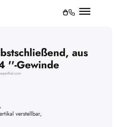
bstschließend, aus
/4 ''-Gewinde
ueperthal.com
,
tikal verstellbar,