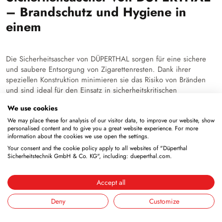
– Brandschutz und Hygiene in
einem
Die Sicherheitsascher von DÜPERTHAL sorgen für eine sichere
und saubere Entsorgung von Zigarettenresten. Dank ihrer
speziellen Konstruktion minimieren sie das Risiko von Bränden
und sind ideal für den Einsatz in sicherheitskritischen
Umgebungen wie Laboren, Produktionsstätten oder
We use cookies
Außenbereichen geeignet.
We may place these for analysis of our visitor data, to improve our website, show
Vorteile der Sicherheitsascher von DÜPERTHAL:
personalised content and to give you a great website experience. For more
information about the cookies we use open the settings.
Brandschutz:
Selbstlöschende Konstruktion verhindert
Your consent and the cookie policy apply to all websites of "Düperthal
Sicherheitstechnik GmbH & Co. KG", including: dueperthal.com.
offene Flammen.
Robuste Materialien:
Langlebig und widerstandsfähig
gegen äußere Einflüsse.
Accept all
Hygienisch:
Leicht zu reinigen und zu entleeren.
Praktisches Design:
Funktional und ästhetisch
Deny
Customize
ansprechend.
Flexibler Einsatz:
Geeignet für Innen- und