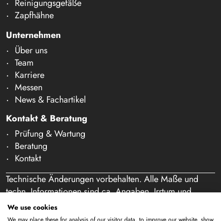
Reinigungsgefäße
Zapfhähne
Unternehmen
Über uns
Team
Karriere
Messen
News & Fachartikel
Kontakt & Beratung
Prüfung & Wartung
Beratung
Kontakt
Technische Änderungen vorbehalten. Alle Maße und
techn. Informationen sind ca. Angaben. Irrtum und
Schreibfehler vorbehalten. Unser Angebot richtet sich
We use cookies
ausschließlich an Gewerbetreibende im Sinne des § 14
We may place these for analysis of our visitor data, to improve our website, show