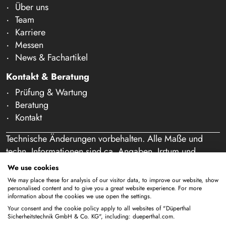
Über uns
Team
Karriere
Messen
News & Fachartikel
Kontakt & Beratung
Prüfung & Wartung
Beratung
Kontakt
Technische Änderungen vorbehalten. Alle Maße und
techn. Informationen sind ca. Angaben. Irrtum und
Schreibfehler vorbehalten. Unser Angebot richtet sich
We use cookies
ausschließlich an Gewerbetreibende im Sinne des § 14
We may place these for analysis of our visitor data, to improve our website, show
BGB. Ein Verkauf an Privatpersonen findet nicht statt.
personalised content and to give you a great website experience. For more
information about the cookies we use open the settings.
Durch die Nutzung dieser Website und eine etwaige
Your consent and the cookie policy apply to all websites of "Düperthal
Bestellung bestätigen Sie, dass Sie als Unternehmer
Sicherheitstechnik GmbH & Co. KG", including: dueperthal.com.