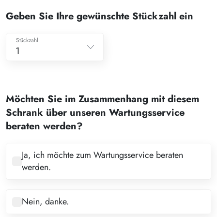
Geben Sie Ihre gewünschte Stückzahl ein
Stückzahl
1
1
2
Möchten Sie im Zusammenhang mit diesem
3
Schrank über unseren Wartungsservice
4
beraten werden?
5
6
Ja, ich möchte zum Wartungsservice beraten
werden.
7
8
Nein, danke.
9