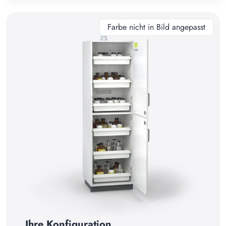
10
11
Farbe nicht in Bild angepasst
12
13
14
15
16
17
18
19
20
21
22
Ihre Konfiguration