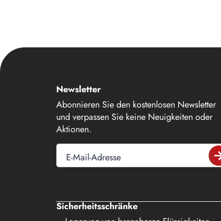
14
15
16
17
18
Newsletter
19
Abonnieren Sie den kostenlosen Newsletter
20
und verpassen Sie keine Neuigkeiten oder
21
Aktionen.
22
E-Mail-Adresse
23
24
25
Sicherheitsschränke
26