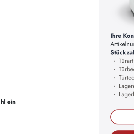
Ihre Kon
Artikeln
Stückza
Türart
Türbe
Türtec
Lager
Lager
hl ein