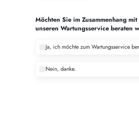
1
2
Möchten Sie im Zusammenhang mit 
3
unseren Wartungsservice beraten 
4
5
Ja, ich möchte zum Wartungsservice be
6
7
Nein, danke.
8
9
10
11
12
13