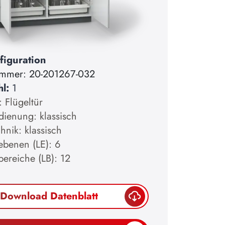
figuration
ummer:
20-201267-032
hl:
1
: Flügeltür
dienung: klassisch
hnik: klassisch
ebenen (LE): 6
bereiche (LB): 12
Download Datenblatt