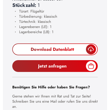
21
Stückzahl:
1
Türart: Flügeltür
22
Türbedienung: klassisch
23
Türtechnik: klassisch
Lagerebenen (LE): 1
24
Lagerbereiche (LB): 1
25
26
Download Datenblatt
27
28
Jetzt anfragen
29
30
Benötigen Sie Hilfe oder haben Sie Fragen?
Gerne stehen wir Ihnen mit Rat und Tat zur Seite!
Schreiben Sie uns eine Mail oder rufen Sie uns direkt
an.