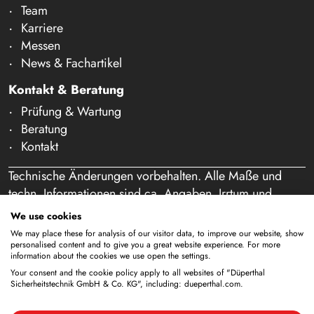
Team
Karriere
Messen
News & Fachartikel
Kontakt & Beratung
Prüfung & Wartung
Beratung
Kontakt
Technische Änderungen vorbehalten. Alle Maße und
techn. Informationen sind ca. Angaben. Irrtum und
Schreibfehler vorbehalten. Unser Angebot richtet sich
We use cookies
ausschließlich an Gewerbetreibende im Sinne des § 14
We may place these for analysis of our visitor data, to improve our website, show
BGB. Ein Verkauf an Privatpersonen findet nicht statt.
personalised content and to give you a great website experience. For more
information about the cookies we use open the settings.
Durch die Nutzung dieser Website und eine etwaige
Your consent and the cookie policy apply to all websites of "Düperthal
Bestellung bestätigen Sie, dass Sie als Unternehmer
Sicherheitstechnik GmbH & Co. KG", including: dueperthal.com.
handeln. (§ 1 Abs. 1 BFSG)