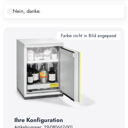
8
Nein, danke.
9
10
11
Farbe nicht in Bild angepasst
12
13
14
15
16
17
18
19
Ihre Konfiguration
20
Artikelnummer:
29-080667-001