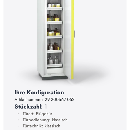
14
15
16
17
18
19
20
21
22
Ihre Konfiguration
23
Artikelnummer:
29-200667-052
Stückzahl:
1
24
Türart: Flügeltür
25
Türbedienung: klassisch
Türtechnik: klassisch
26