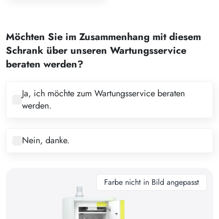
1
2
Möchten Sie im Zusammenhang mit diesem
3
Schrank über unseren Wartungsservice
4
beraten werden?
5
6
Ja, ich möchte zum Wartungsservice beraten
werden.
7
8
Nein, danke.
9
10
11
Farbe nicht in Bild angepasst
12
13