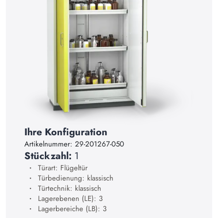
15
16
17
18
19
20
21
Ihre Konfiguration
22
Artikelnummer:
29-201267-050
23
Stückzahl:
1
24
Türart: Flügeltür
Türbedienung: klassisch
25
Türtechnik: klassisch
Lagerebenen (LE): 3
26
Lagerbereiche (LB): 3
27