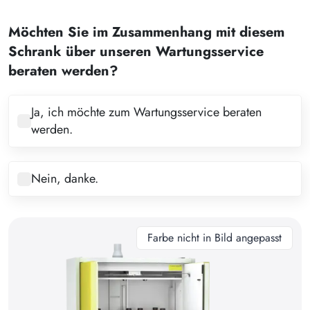
2
Möchten Sie im Zusammenhang mit diesem
3
Schrank über unseren Wartungsservice
4
beraten werden?
5
6
Ja, ich möchte zum Wartungsservice beraten
werden.
7
8
Nein, danke.
9
10
11
Farbe nicht in Bild angepasst
12
13
14