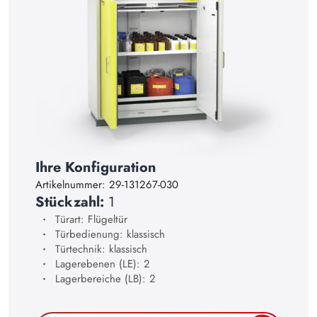
13
14
15
16
17
18
19
Ihre Konfiguration
20
Artikelnummer:
29-131267-030
Stückzahl:
1
21
Türart: Flügeltür
22
Türbedienung: klassisch
Türtechnik: klassisch
23
Lagerebenen (LE): 2
Lagerbereiche (LB): 2
24
25