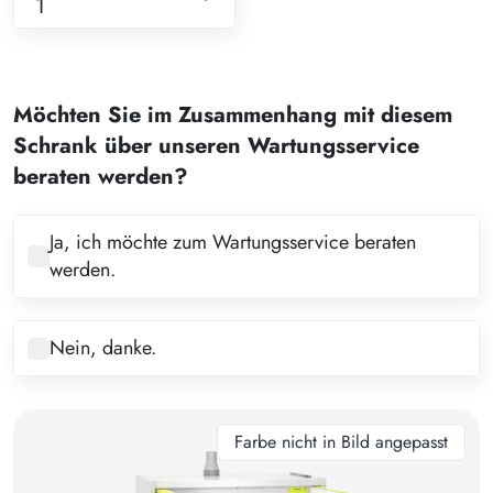
1
1
2
Möchten Sie im Zusammenhang mit diesem
3
Schrank über unseren Wartungsservice
4
beraten werden?
5
6
Ja, ich möchte zum Wartungsservice beraten
werden.
7
8
Nein, danke.
9
10
11
Farbe nicht in Bild angepasst
12