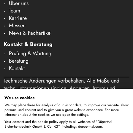
Über uns
Team
Karriere
Messen
News & Fachartikel
Kontakt & Beratung
Prüfung & Wartung
Beratung
Kontakt
Technische Änderungen vorbehalten. Alle Maße und
techn. Informationen sind ca. Angaben. Irrtum und
Schreibfehler vorbehalten. Unser Angebot richtet sich
We use cookies
ausschließlich an Gewerbetreibende im Sinne des § 14
We may place these for analysis of our visitor data, to improve our website, show
BGB. Ein Verkauf an Privatpersonen findet nicht statt.
personalised content and to give you a great website experience. For more
information about the cookies we use open the settings.
Durch die Nutzung dieser Website und eine etwaige
Your consent and the cookie policy apply to all websites of "Düperthal
Bestellung bestätigen Sie, dass Sie als Unternehmer
Sicherheitstechnik GmbH & Co. KG", including: dueperthal.com.
handeln. (§ 1 Abs. 1 BFSG)