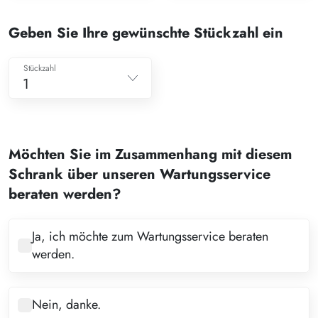
Geben Sie Ihre gewünschte Stückzahl ein
Stückzahl
1
1
2
Möchten Sie im Zusammenhang mit diesem
3
Schrank über unseren Wartungsservice
4
beraten werden?
5
6
Ja, ich möchte zum Wartungsservice beraten
werden.
7
8
Nein, danke.
9