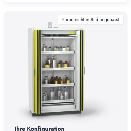
10
11
Farbe nicht in Bild angepasst
12
13
14
15
16
17
18
19
20
21
Ihre Konfiguration
22