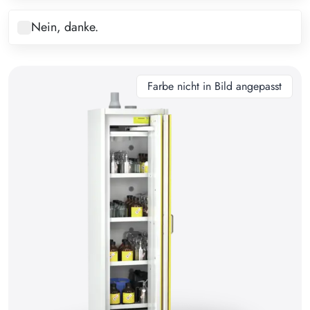
8
Nein, danke.
9
10
11
Farbe nicht in Bild angepasst
12
13
14
15
16
17
18
19
20