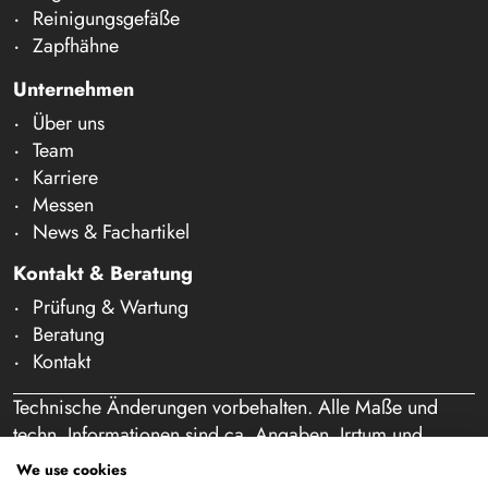
Reinigungsgefäße
Zapfhähne
Unternehmen
Über uns
Team
Karriere
Messen
News & Fachartikel
Kontakt & Beratung
Prüfung & Wartung
Beratung
Kontakt
Technische Änderungen vorbehalten. Alle Maße und
techn. Informationen sind ca. Angaben. Irrtum und
Schreibfehler vorbehalten. Unser Angebot richtet sich
We use cookies