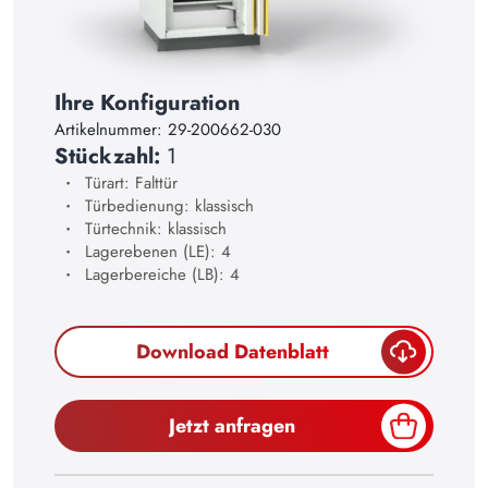
21
22
23
Ihre Konfiguration
24
Artikelnummer:
29-200662-030
Stückzahl:
1
25
Türart: Falttür
26
Türbedienung: klassisch
Türtechnik: klassisch
27
Lagerebenen (LE): 4
Lagerbereiche (LB): 4
28
29
Download Datenblatt
30
Jetzt anfragen