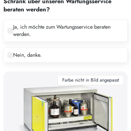
Schrank über unseren Wartungsservice
4
beraten werden?
5
6
Ja, ich möchte zum Wartungsservice beraten
werden.
7
8
Nein, danke.
9
10
11
Farbe nicht in Bild angepasst
12
13
14
15
16