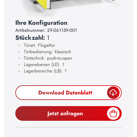
17
18
Ihre Konfiguration
19
Artikelnummer:
29-061159-001
Stückzahl:
1
20
Türart: Flügeltür
21
Türbedienung: klassisch
Türtechnik: push-to-open
22
Lagerebenen (LE): 1
Lagerbereiche (LB): 1
23
24
Download Datenblatt
25
26
Jetzt anfragen
27
28
29