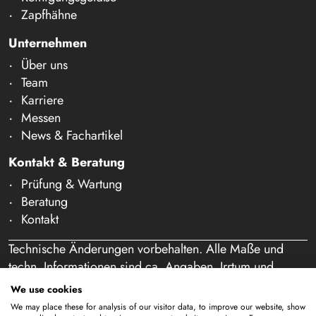
Zapfhähne
Unternehmen
Über uns
Team
Karriere
Messen
News & Fachartikel
Kontakt & Beratung
Prüfung & Wartung
Beratung
Kontakt
Technische Änderungen vorbehalten. Alle Maße und
techn. Informationen sind ca. Angaben. Irrtum und
Schreibfehler vorbehalten. Unser Angebot richtet sich
We use cookies
ausschließlich an Gewerbetreibende im Sinne des § 14
We may place these for analysis of our visitor data, to improve our website, show