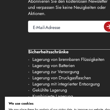
Abonnieren Sie den kostenlosen Newsletter
16
und verpassen Sie keine Neuigkeiten oder
Aktionen.
17
18
E-Mail-Adresse
19
20
21
Sicherheitsschränke
22
Lagerung von brennbaren Flüssigkeiten
Lagerung von Batterien
23
Lagerung zur Versorgung
24
Lagerung von Druckgasflaschen
25
Lagerung mit integrierter Entsorgung
Gekühlte Lagerung
26
Kombinierte Lagerung
27
Lagerung in Reinräumen
We use cookies
Lagerung von nicht brennbaren Medien
28
We may place these for analysis of our visitor data, to improve our website, sho