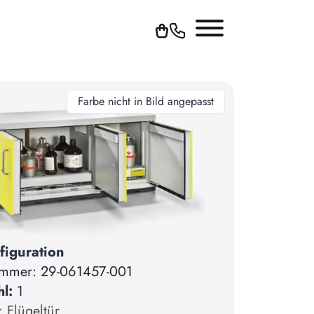
Farbe nicht in Bild angepasst
figuration
ummer:
29-061457-001
hl:
1
: Flügeltür