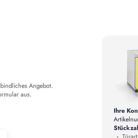
rbindliches Angebot.
ormular aus.
Ihre Kon
Artikeln
Stückza
Türart