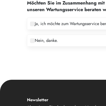
Möchten Sie im Zusammenhang mit 
3
unseren Wartungsservice beraten 
4
5
Ja, ich möchte zum Wartungsservice be
6
7
Nein, danke.
8
9
10
11
12
13
14
Newsletter
15