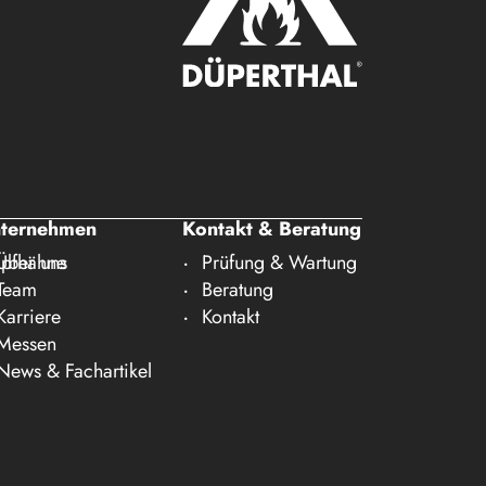
ternehmen
Kontakt & Beratung
pfhähne
Über uns
Prüfung & Wartung
Team
Beratung
Karriere
Kontakt
Messen
News & Fachartikel