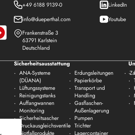
+49 6188 9139-0
LinkedIn
info@dueperthal.com
Youtube
Frankenstraße 3
63791 Karlstein
Deutschland
Sicherheitsausstattung
Un
ANA-Systeme
Erdungsleitungen
Za
(DÜANA)
Papierkörbe
Lüftungssysteme
Transport und
Reinigungstanks
Handling
Auffangwannen
Gasflaschen-
Monitoring
Außenlagerung
Sicherheitsascher
Pumpen
Druckausgleichsventile
Trichter
Notfallprodukte
Lagercontainer
w