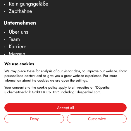
Reinigungsgefäße
Zapfhähne
Unternehmen
Über uns
Team
Karriere
Messen
News & Fachartikel
We use cookies
We may place these for analysis of our visitor data, to improve our website, show
Kontakt & Beratung
personalised content and to give you a great website experience. For more
Prüfung & Wartung
information about the cookies we use open the settings.
Your consent and the cookie policy apply to all websites of "Düperthal
Beratung
Sicherheitstechnik GmbH & Co. KG", including: dueperthal.com.
Kontakt
Technische Änderungen vorbehalten. Alle Maße und
Accept all
techn. Informationen sind ca. Angaben. Irrtum und
Deny
Customize
Schreibfehler vorbehalten. Unser Angebot richtet sich
ausschließlich an Gewerbetreibende im Sinne des § 14